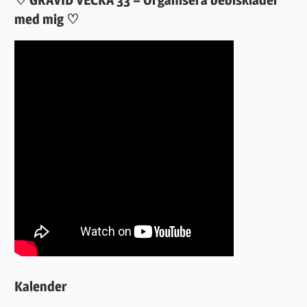
♡ GRAVID VECKA 33 – Organisera bebiskläder
med mig ♡
Kalender