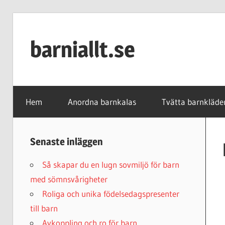
Skip
to
barniallt.se
content
Barnkalas,
barnkläder
Hem
Anordna barnkalas
Tvätta barnkläde
och
second
hand
Senaste inläggen
Så skapar du en lugn sovmiljö för barn
med sömnsvårigheter
Roliga och unika födelsedagspresenter
till barn
Avkoppling och ro för barn