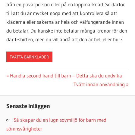
från en privatperson eller på en loppmarknad. Se därför
till att du är mycket noga med att kontrollera så att
kläderna eller sakerna är hela och välfungerande innan
du betalar. Du kanske inte betalar många kronor för den
där t-shirten, men du vill ändå att den är hel, eller hur?
TVÄTTA BARNKLÄDER
Inläggsnavigering
Previous
Handla second hand till barn – Detta ska du undvika
Post:
Next
Tvätt innan användning
Post:
Senaste inläggen
Så skapar du en lugn sovmiljö för barn med
sömnsvårigheter