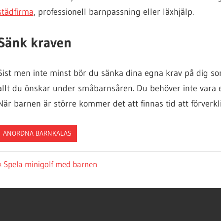
städfirma
, professionell barnpassning eller läxhjälp.
Sänk kraven
Sist men inte minst bör du sänka dina egna krav på dig so
allt du önskar under småbarnsåren. Du behöver inte vara 
När barnen är större kommer det att finnas tid att förverk
ANORDNA BARNKALAS
Inläggsnavigering
Previous
Spela minigolf med barnen
Post: