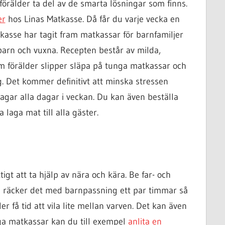
förälder ta del av de smarta lösningar som finns.
er
hos Linas Matkasse. Då får du varje vecka en
tkasse har tagit fram matkassar för barnfamiljer
rn och vuxna. Recepten består av milda,
förälder slipper släpa på tunga matkassar och
g. Det kommer definitivt att minska stressen
dagar alla dagar i veckan. Du kan även beställa
laga mat till alla gäster.
igt att ta hjälp av nära och kära. Be far- och
d räcker det med barnpassning ett par timmar så
r få tid att vila lite mellan varven. Det kan även
diga matkassar kan du till exempel
anlita en