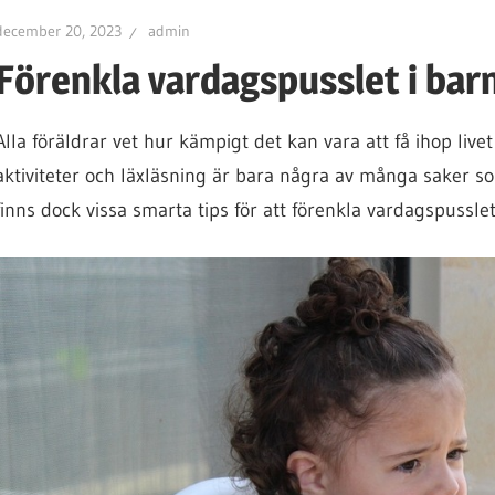
december 20, 2023
admin
Förenkla vardagspusslet i bar
Alla föräldrar vet hur kämpigt det kan vara att få ihop li
aktiviteter och läxläsning är bara några av många saker s
finns dock vissa smarta tips för att förenkla vardagspusslet