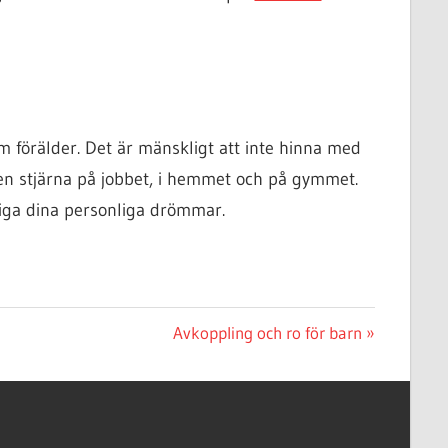
m förälder. Det är mänskligt att inte hinna med
en stjärna på jobbet, i hemmet och på gymmet.
liga dina personliga drömmar.
Next
Avkoppling och ro för barn
Post: