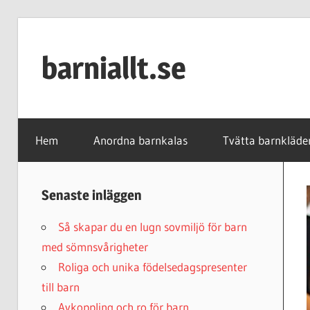
Skip
to
barniallt.se
content
Barnkalas,
barnkläder
Hem
Anordna barnkalas
Tvätta barnkläde
och
second
hand
Senaste inläggen
Så skapar du en lugn sovmiljö för barn
med sömnsvårigheter
Roliga och unika födelsedagspresenter
till barn
Avkoppling och ro för barn