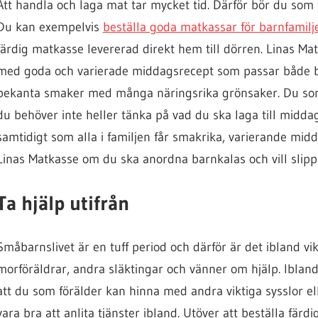
Att handla och laga mat tar mycket tid. Därför bör du som 
Du kan exempelvis
beställa goda matkassar för barnfamilj
färdig matkasse levererad direkt hem till dörren. Linas Ma
med goda och varierade middagsrecept som passar både ba
bekanta smaker med många näringsrika grönsaker. Du som 
du behöver inte heller tänka på vad du ska laga till midda
samtidigt som alla i familjen får smakrika, varierande mid
Linas Matkasse om du ska anordna barnkalas och vill slippa 
Ta hjälp utifrån
Småbarnslivet är en tuff period och därför är det ibland vikt
morföräldrar, andra släktingar och vänner om hjälp. Iblan
att du som förälder kan hinna med andra viktiga sysslor elle
vara bra att anlita tjänster ibland. Utöver att beställa fär