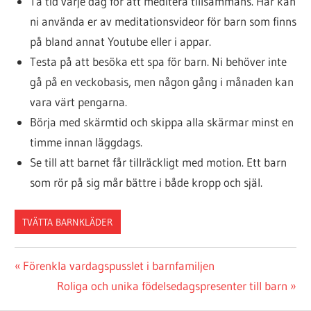
Ta tid varje dag för att meditera tillsammans. Här kan
ni använda er av meditationsvideor för barn som finns
på bland annat Youtube eller i appar.
Testa på att besöka ett spa för barn. Ni behöver inte
gå på en veckobasis, men någon gång i månaden kan
vara värt pengarna.
Börja med skärmtid och skippa alla skärmar minst en
timme innan läggdags.
Se till att barnet får tillräckligt med motion. Ett barn
som rör på sig mår bättre i både kropp och själ.
TVÄTTA BARNKLÄDER
Inläggsnavigering
Previous
Förenkla vardagspusslet i barnfamiljen
Post:
Next
Roliga och unika födelsedagspresenter till barn
Post: