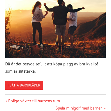
Då är det betydelsefullt att köpa plagg av bra kvalité
som är slitstarka.
TVÄTTA BARNKLÄDER
Inläggsnavigering
Previous
Roliga växter till barnens rum
Post:
Next
Spela minigolf med barnen