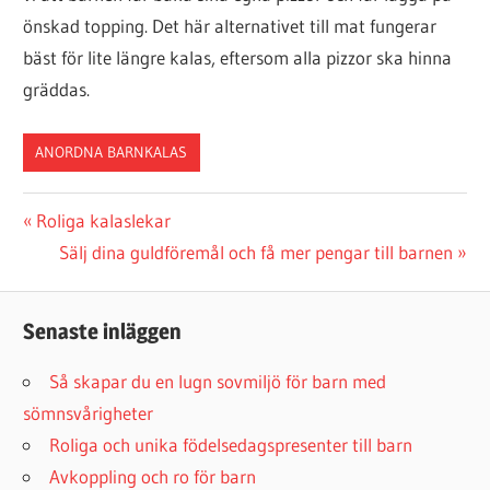
önskad topping. Det här alternativet till mat fungerar
bäst för lite längre kalas, eftersom alla pizzor ska hinna
gräddas.
ANORDNA BARNKALAS
Inläggsnavigering
Previous
Roliga kalaslekar
Post:
Next
Sälj dina guldföremål och få mer pengar till barnen
Post:
Senaste inläggen
Så skapar du en lugn sovmiljö för barn med
sömnsvårigheter
Roliga och unika födelsedagspresenter till barn
Avkoppling och ro för barn