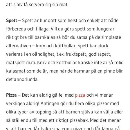
att själv få servera sig sin mat.
Spett
– Spett är hur gott som helst och enkelt att både
förbereda och tillaga. Vill du göra spett som fungerar
riktigt bra till barnkalas så bör du satsa på de simplaste
alternativen – korv och köttbullar. Spett kan dock
varieras i en oändlighet, t.ex. fruktspett, godisspett,
matspett m.m. Korv och köttbullar kanske inte är så rolig
kalasmat som de är, men när de hamnar på en pinne blir
det annorlunda.
Pizza
– Det kan aldrig gå fel med
pizza
och vi menar
verkligen aldrig! Antingen gör du flera olika pizzor med
olika typer av topping så att barnen själva kan välja eller
så ställer du till med ett riktigt pizzabak. Med det menar
vi att barnen får baka sina egna pizzor och får lägga på