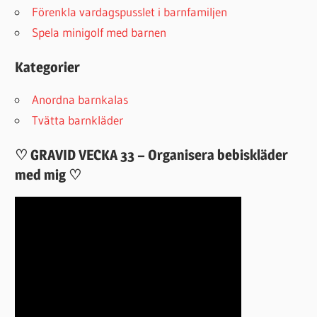
Förenkla vardagspusslet i barnfamiljen
Spela minigolf med barnen
Kategorier
Anordna barnkalas
Tvätta barnkläder
♡ GRAVID VECKA 33 – Organisera bebiskläder
med mig ♡