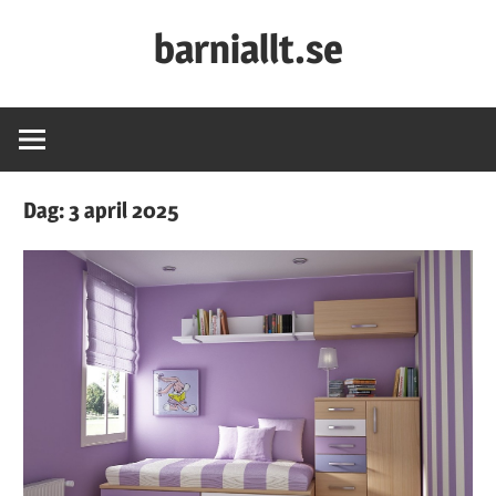
Skip
barniallt.se
to
content
Barnkalas,
barnkläder
och
second
Dag:
3 april 2025
hand