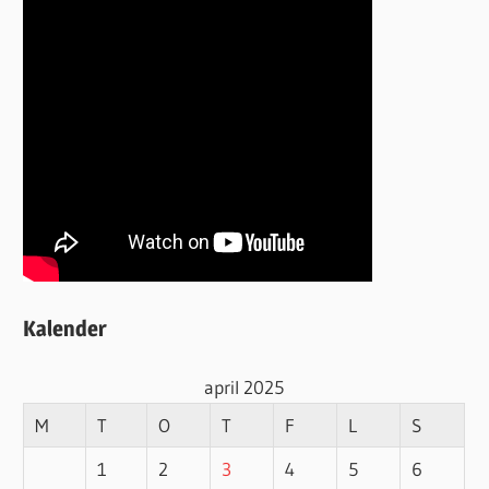
Kalender
april 2025
M
T
O
T
F
L
S
1
2
3
4
5
6