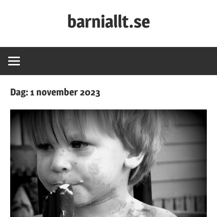
Skip
barniallt.se
to
content
Barnkalas,
barnkläder
och
second
Dag:
1 november 2023
hand