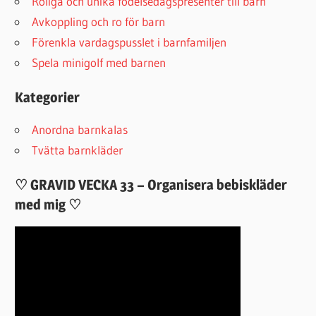
Roliga och unika födelsedagspresenter till barn
Avkoppling och ro för barn
Förenkla vardagspusslet i barnfamiljen
Spela minigolf med barnen
Kategorier
Anordna barnkalas
Tvätta barnkläder
♡ GRAVID VECKA 33 – Organisera bebiskläder
med mig ♡